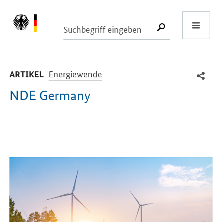
Start
SUCHE START
-
Energiewende
ARTIKEL
NDE Germany
Einleitung