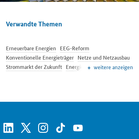
Verwandte Themen
Erneuerbare Energien
EEG-Reform
Konventionelle Energieträger
Netze und Netzausbau
Strommarkt der Zukunft
Energiespeicher
weitere anzeigen
Energieeffizienz
Energiewende im Gebäudebereich
Energieforschung
Europäische und internationale Energiepolitik
Energiepreise und Transparenz für Verbraucher
Energiedaten und -szenarien
linkedin
x
instagram
tiktok
youtube