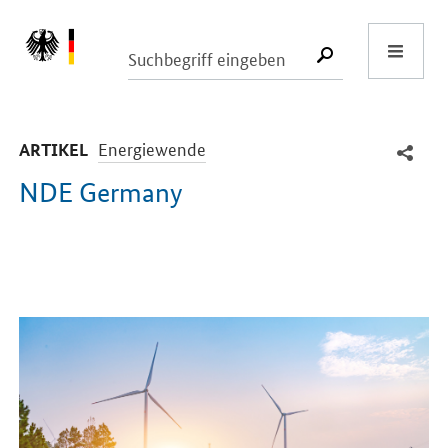
Start
SUCHE START
-
Energiewende
ARTIKEL
NDE Germany
Einleitung