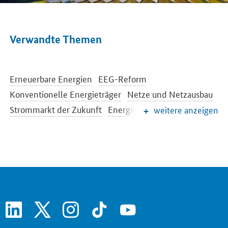
Verwandte Themen
Erneuerbare Energien
EEG-Reform
Konventionelle Energieträger
Netze und Netzausbau
Strommarkt der Zukunft
Energiespeicher
weitere anzeigen
Energieeffizienz
Energiewende im Gebäudebereich
Energieforschung
Europäische und internationale Energiepolitik
Energiepreise und Transparenz für Verbraucher
Energiedaten und -szenarien
linkedin
x
instagram
tiktok
youtube