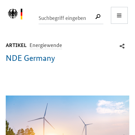
Start
SUCHE START
-
Energiewende
ARTIKEL
NDE Germany
Einleitung