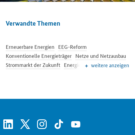
Verwandte Themen
Erneuerbare Energien
EEG-Reform
Konventionelle Energieträger
Netze und Netzausbau
Strommarkt der Zukunft
Energiespeicher
weitere anzeigen
Energieeffizienz
Energiewende im Gebäudebereich
Energieforschung
Europäische und internationale Energiepolitik
Energiepreise und Transparenz für Verbraucher
Energiedaten und -szenarien
linkedin
x
instagram
tiktok
youtube