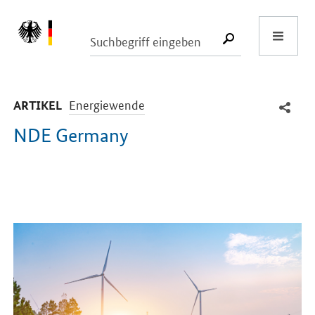
Start
SUCHE START
-
Energiewende
ARTIKEL
NDE Germany
Einleitung