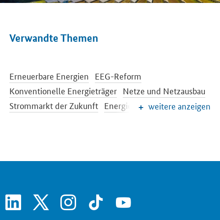
Verwandte Themen
Erneuerbare Energien
EEG-Reform
Konventionelle Energieträger
Netze und Netzausbau
Strommarkt der Zukunft
Energiespeicher
weitere anzeigen
Energieeffizienz
Energiewende im Gebäudebereich
Energieforschung
Europäische und internationale Energiepolitik
Energiepreise und Transparenz für Verbraucher
Energiedaten und -szenarien
linkedin
x
instagram
tiktok
youtube