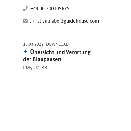
+49 30 700109679
christian.nabe@guidehouse.com
-
-
18.03.2022
Öffnet PDF "Übersicht und Verortung der Blaupausen" in
DOWNLOAD
Publikation:
Übersicht und Verortung
der Blaupausen
PDF,
231 KB