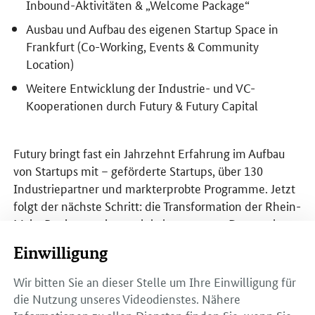
Inbound-Aktivitäten & „Welcome Package“
Ausbau und Aufbau des eigenen Startup Space in
Frankfurt (Co-Working, Events & Community
Location)
Weitere Entwicklung der Industrie- und VC-
Kooperationen durch Futury & Futury Capital
Futury bringt fast ein Jahrzehnt Erfahrung im Aufbau
von Startups mit – geförderte Startups, über 130
Industriepartner und markterprobte Programme. Jetzt
folgt der nächste Schritt: die Transformation der Rhein-
Main-Region zu einem global vernetzten Deeptech-
Hub – getrieben von Innovation, Talenten und
Einwilligung
Zusammenarbeit.
Wir bitten Sie an dieser Stelle um Ihre Einwilligung für
die Nutzung unseres Videodienstes. Nähere
Informationen zu allen Diensten finden Sie, wenn Sie