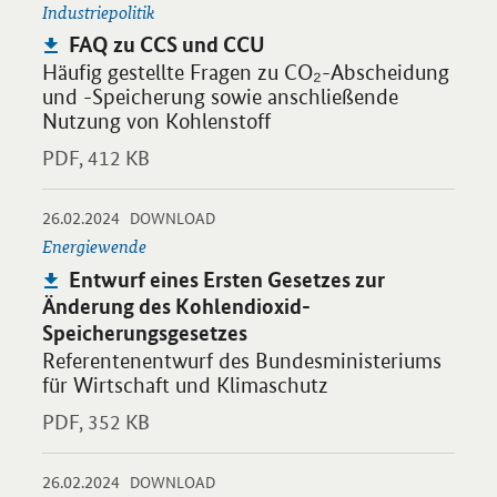
Industriepolitik
Publikation:
FAQ zu CCS und CCU
Häufig gestellte Fragen zu CO₂-Abscheidung
und -Speicherung sowie anschließende
Nutzung von Kohlenstoff
PDF,
412 KB
-
-
26.02.2024
Öffnet PDF "Entwurf eines Ersten Gesetzes zur Änderung des K
DOWNLOAD
Energiewende
Publikation:
Entwurf eines Ersten Gesetzes zur
Änderung des Kohlendioxid-
Speicherungsgesetzes
Referentenentwurf des Bundesministeriums
für Wirtschaft und Klimaschutz
PDF,
352 KB
-
-
26.02.2024
Öffnet PDF "Langfriststrategie Negativemissionen zum Umgang
DOWNLOAD