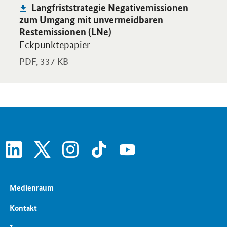
Publikation:
Langfriststrategie Negativemissionen
zum Umgang mit unvermeidbaren
Restemissionen (LNe)
Eckpunktepapier
PDF,
337 KB
linkedin
x
instagram
tiktok
youtube
Medienraum
Kontakt