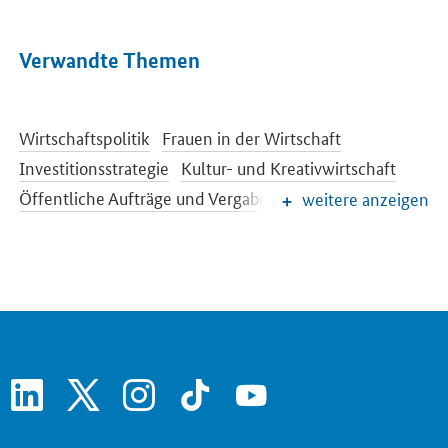
Verwandte Themen
Wirtschaftspolitik
Frauen in der Wirtschaft
Investitionsstrategie
Kultur- und Kreativwirtschaft
Öffentliche Aufträge und Vergabe
weitere anzeigen
Regionale Wirtschafts- und Strukturpolitik
Schlaglichter der Wirtschaftspolitik
Wettbewerbspolitik
Wirtschaftliche Entwicklung
linkedin
x
instagram
tiktok
youtube