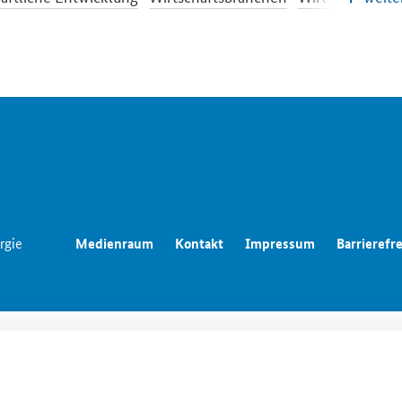
in der Wirtschaft
Investitionsstrategie
Kultur- und Kreativw
iche Aufträge und Vergabe
rgie
Medienraum
Kontakt
Impressum
Barrierefre