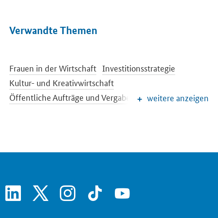
Verwandte Themen
Frauen in der Wirtschaft
Investitionsstrategie
Kultur- und Kreativwirtschaft
Öffentliche Aufträge und Vergabe
weitere anzeigen
Regionale Wirtschafts- und Strukturpolitik
Schlaglichter der Wirtschaftspolitik
Wettbewerbspolitik
Wirtschaftliche Entwicklung
Wirtschaftsbranchen
linkedin
x
instagram
tiktok
youtube