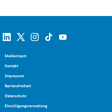
Energieforschung
Europäische und internationale Energiepolitik
Energiepreise und Transparenz für Verbraucher
linkedin
x
instagram
tiktok
youtube
Medienraum
Kontakt
Impressum
Barrierefreiheit
Datenschutz
Einwilligungsverwaltung