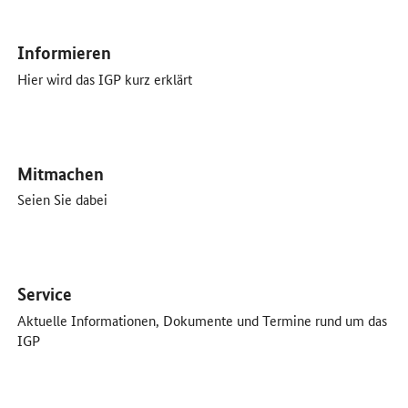
Öffnet Einzelsicht
Informieren
Hier wird das IGP kurz erklärt
Öffnet Einzelsicht
Mitmachen
Seien Sie dabei
Öffnet Einzelsicht
Service
Aktuelle Informationen, Dokumente und Termine rund um das
IGP