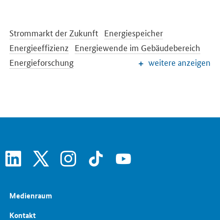
Strommarkt der Zukunft
Energiespeicher
Energieeffizienz
Energiewende im Gebäudebereich
Energieforschung
weitere anzeigen
Europäische und internationale Energiepolitik
Energiepreise und Transparenz für Verbraucher
Energiedaten und -szenarien
Energiewende
Erneuerbare Energien
EEG-Reform
Konventionelle Energieträger
linkedin
x
instagram
tiktok
youtube
Medienraum
Kontakt