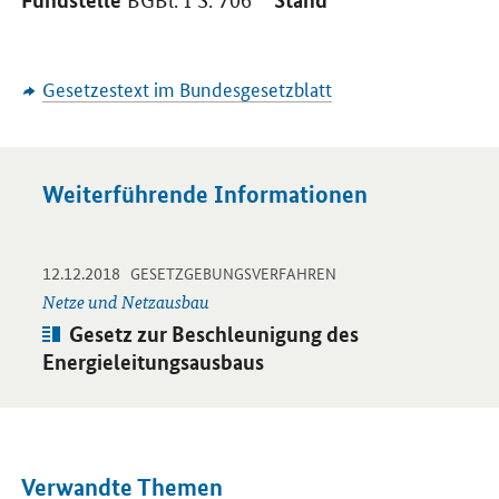
BGBl. I S. 706
Gesetzestext im Bundesgesetzblatt
Weiterführende Informationen
-
-
12.12.2018
Öffnet Einzelsicht
GESETZGEBUNGSVERFAHREN
Netze und Netzausbau
Artikel:
Gesetz zur Beschleunigung des
Energieleitungsausbaus
Verwandte Themen