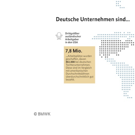
© BMWK