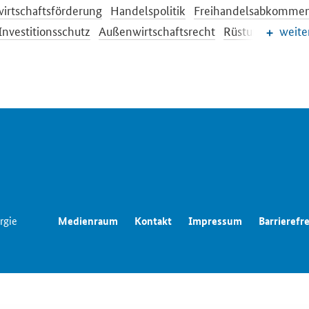
irtschaftsförderung
Handelspolitik
Freihandelsabkomme
Investitionsschutz
Außenwirtschaftsrecht
Rüstungsexportk
weite
tionale Beziehungen
rgie
Medienraum
Kontakt
Impressum
Barrierefre