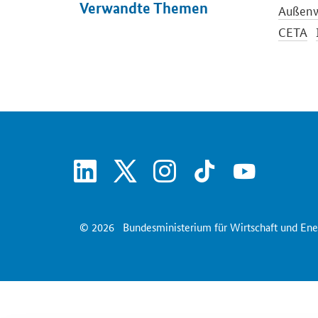
Verwandte Themen
Außenw
CETA
Interna
linkedin
x
instagram
tiktok
youtube
© 2026
Bundesministerium für Wirtschaft und Ene