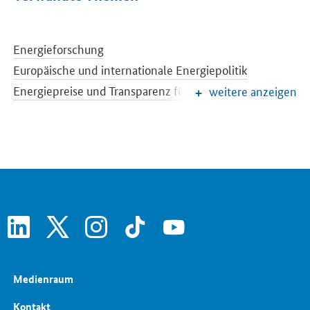
Energieforschung
Europäische und internationale Energiepolitik
Energiepreise und Transparenz für Verbraucher
weitere anzeigen
Energiedaten und -szenarien
Energiewende
Erneuerbare Energien
EEG-Reform
Konventionelle Energieträger
Netze und Netzausbau
Strommarkt der Zukunft
Energiespeicher
Energieeffizienz
linkedin
x
instagram
tiktok
youtube
Medienraum
Kontakt