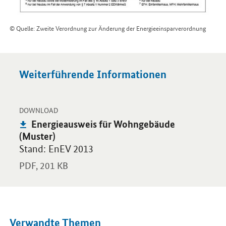
© Quelle: Zweite Verordnung zur Änderung der Energieeinsparverordnung
Weiterführende Informationen
-
Öffnet PDF "Energieausweis für Wohngebäude (Muster)" in neu
DOWNLOAD
Publikation:
Energieausweis für Wohngebäude
(Muster)
Stand: EnEV 2013
PDF,
201 KB
Verwandte Themen