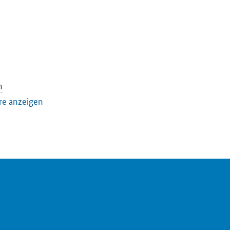
n
u
re anzeigen