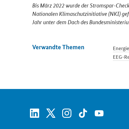
Bis März 2022 wurde der Stromspar-Che
Nationalen Klimaschutzinitiative (NKI) ge
Jahr unter dem Dach des Bundesministeriu
Verwandte Themen
Energie
EEG-R
Stromm
Energi
Europäi
linkedin
x
instagram
tiktok
youtube