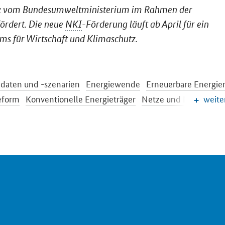
ck vom Bundesumweltministerium im Rahmen der
fördert. Die neue
NKI
-Förderung läuft ab April für ein
ms für Wirtschaft und Klimaschutz.
daten und -szenarien
Energiewende
Erneuerbare Energie
eform
Konventionelle Energieträger
Netze und Netzausba
weite
arkt der Zukunft
Energiespeicher
Energieeffizienz
ewende im Gebäudebereich
Energieforschung
sche und internationale Energiepolitik