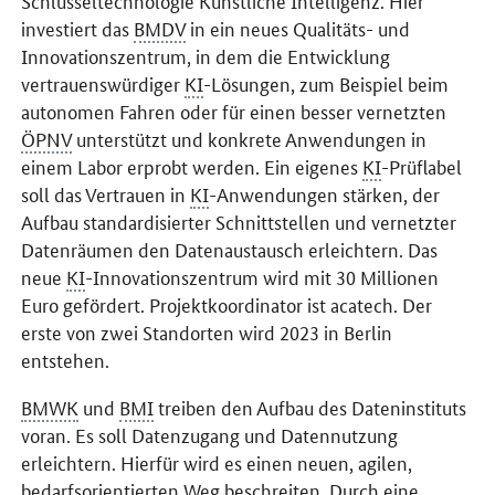
Schlüsseltechnologie Künstliche Intelligenz. Hier
investiert das
BMDV
in ein neues Qualitäts- und
Innovationszentrum, in dem die Entwicklung
vertrauenswürdiger
KI
-Lösungen, zum Beispiel beim
autonomen Fahren oder für einen besser vernetzten
ÖPNV
unterstützt und konkrete Anwendungen in
einem Labor erprobt werden. Ein eigenes
KI
-Prüflabel
soll das Vertrauen in
KI
-Anwendungen stärken, der
Aufbau standardisierter Schnittstellen und vernetzter
Datenräumen den Datenaustausch erleichtern. Das
neue
KI
-Innovationszentrum wird mit 30 Millionen
Euro gefördert. Projektkoordinator ist
acatech
. Der
erste von zwei Standorten wird 2023 in Berlin
entstehen.
BMWK
und
BMI
treiben den Aufbau des Dateninstituts
voran. Es soll Datenzugang und Datennutzung
erleichtern. Hierfür wird es einen neuen, agilen,
bedarfsorientierten Weg beschreiten. Durch eine