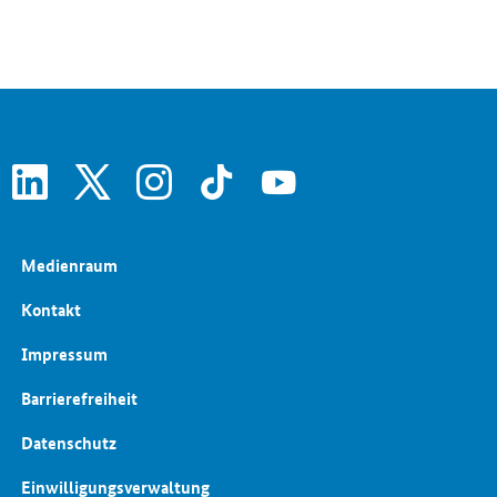
Regionale Wirtschafts- und Strukturpolitik
Schlaglichter der Wirtschaftspolitik
Wettbewerbspolitik
linkedin
x
instagram
tiktok
youtube
Medienraum
Kontakt
Impressum
Barrierefreiheit
Datenschutz
Einwilligungsverwaltung