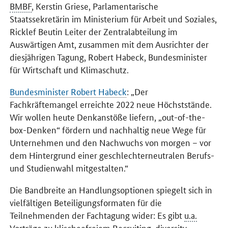
BMBF
, Kerstin Griese, Parlamentarische
Staatssekretärin im Ministerium für Arbeit und Soziales,
Ricklef Beutin Leiter der Zentralabteilung im
Auswärtigen Amt, zusammen mit dem Ausrichter der
diesjährigen Tagung, Robert Habeck, Bundesminister
für Wirtschaft und Klimaschutz.
Bundesminister Robert Habeck
: „Der
Fachkräftemangel erreichte 2022 neue Höchststände.
Wir wollen heute Denkanstöße liefern, „
out-of-the-
box
-Denken“ fördern und nachhaltig neue Wege für
Unternehmen und den Nachwuchs von morgen – vor
dem Hintergrund einer geschlechterneutralen Berufs-
und Studienwahl mitgestalten.“
Die Bandbreite an Handlungsoptionen spiegelt sich in
vielfältigen Beteiligungsformaten für die
Teilnehmenden der Fachtagung wider: Es gibt
u.a.
Vorträge zu klischeefreiem Recruiting, diversity-