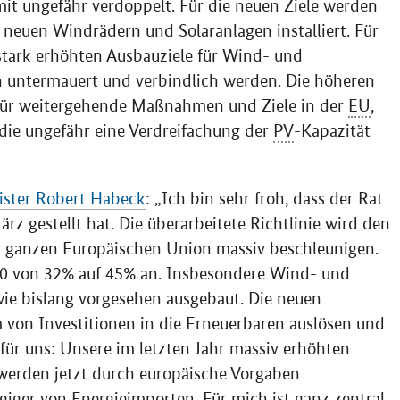
it ungefähr verdoppelt. Für die neuen Ziele werden
neuen Windrädern und Solaranlagen installiert. Für
 stark erhöhten Ausbauziele für Wind- und
n untermauert und verbindlich werden. Die höheren
für weitergehende Maßnahmen und Ziele in der
EU
,
 die ungefähr eine Verdreifachung der
PV
-Kapazität
ister Robert Habeck
: „Ich bin sehr froh, dass der Rat
rz gestellt hat. Die überarbeitete Richtlinie wird den
r ganzen Europäischen Union massiv beschleunigen.
30 von 32% auf 45% an. Insbesondere Wind- und
wie bislang vorgesehen ausgebaut. Die neuen
von Investitionen in die Erneuerbaren auslösen und
für uns: Unsere im letzten Jahr massiv erhöhten
werden jetzt durch europäische Vorgaben
ger von Energieimporten. Für mich ist ganz zentral,