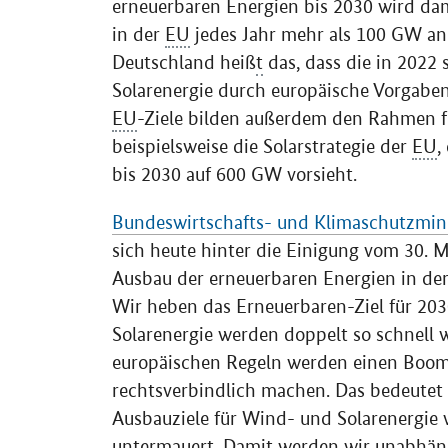
erneuerbaren Energien bis 2030 wird dam
in der
EU
jedes Jahr mehr als 100 GW an 
Deutschland heiß
t
das, dass die in 2022
Solarenergie durch europäische Vorgabe
EU
-Ziele bilden außerdem den Rahmen 
beispielsweise die Solarstrategie der
EU
,
bis 2030 auf 600 GW vorsieht.
Bundeswirtschafts- und Klimaschutzmin
sich heute hinter die Einigung vom 30. Mä
Ausbau der erneuerbaren Energien in de
Wir heben das Erneuerbaren-Ziel für 20
Solarenergie werden doppelt so schnell 
europäischen Regeln werden einen Boom 
rechtsverbindlich machen. Das bedeutet 
Ausbauziele für Wind- und Solarenergie 
untermauert. Damit werden wir unabhängi