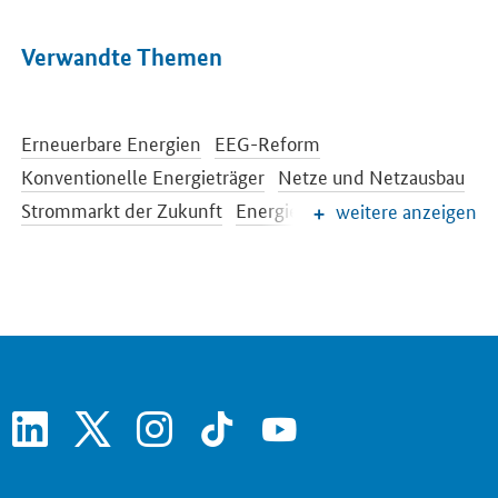
Verwandte Themen
Erneuerbare Energien
EEG-Reform
Konventionelle Energieträger
Netze und Netzausbau
Strommarkt der Zukunft
Energiespeicher
weitere anzeigen
Energieeffizienz
Energiewende im Gebäudebereich
Energieforschung
Europäische und internationale Energiepolitik
Energiepreise und Transparenz für Verbraucher
Energiedaten und -szenarien
linkedin
x
instagram
tiktok
youtube