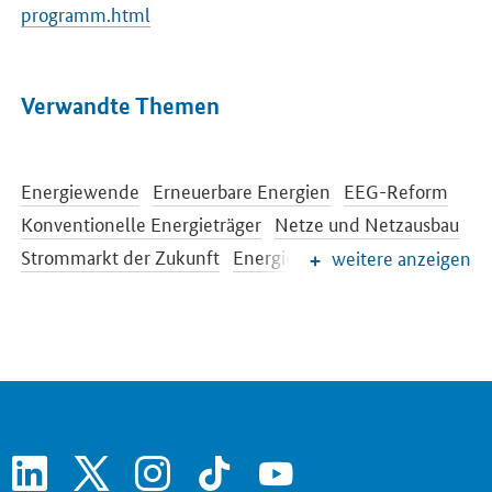
programm.html
Verwandte Themen
Energiewende
Erneuerbare Energien
EEG-Reform
Konventionelle Energieträger
Netze und Netzausbau
Strommarkt der Zukunft
Energiespeicher
weitere anzeigen
Energieeffizienz
Energiewende im Gebäudebereich
Energieforschung
Europäische und internationale Energiepolitik
Energiepreise und Transparenz für Verbraucher
linkedin
x
instagram
tiktok
youtube