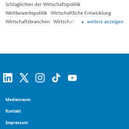
Schlaglichter der Wirtschaftspolitik
Wettbewerbspolitik
Wirtschaftliche Entwicklung
Wirtschaftsbranchen
Wirtschaftspolitik
weitere anzeigen
Frauen in der Wirtschaft
Investitionsstrategie
Kultur- und Kreativwirtschaft
Öffentliche Aufträge und Vergabe
linkedin
x
instagram
tiktok
youtube
Medienraum
Kontakt
Impressum