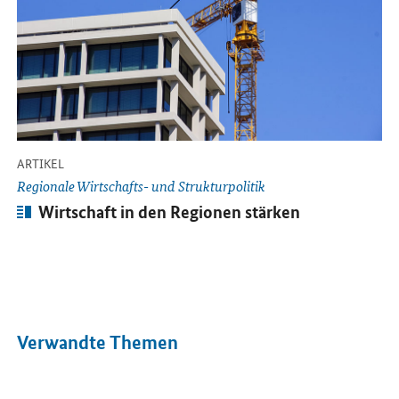
-
ARTIKEL
Regionale Wirtschafts- und Strukturpolitik
Artikel:
Wirtschaft in den Regionen stärken
Verwandte Themen