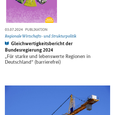
-
-
03.07.2024
PUBLIKATION
Regionale Wirtschafts- und Strukturpolitik
Publikation:
Gleichwertigkeitsbericht der
Bundesregierung 2024
„Für starke und lebenswerte Regionen in
Deutschland“ (barrierefrei)
Öffnet Einzelsicht