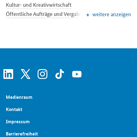
Kultur- und Kreativwirtschaft
Öffentliche Aufträge und Vergabe
weitere anzeigen
Regionale Wirtschafts- und Strukturpolitik
Schlaglichter der Wirtschaftspolitik
Wettbewerbspolitik
Wirtschaftliche Entwicklung
Wirtschaftsbranchen
linkedin
x
instagram
tiktok
youtube
Medienraum
Kontakt
Impressum
Barrierefreiheit