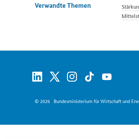
Verwandte Themen
Stärku
Mittels
Einzel
linkedin
x
instagram
tiktok
youtube
© 2026
Bundesministerium für Wirtschaft und Ene