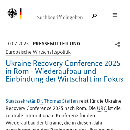
Start
SUCHE START
-
-
10.07.2025
PRESSEMITTEILUNG
Europäische Wirtschaftspolitik
Ukraine Recovery Conference
2025
in Rom - Wiederaufbau und
Einbindung der Wirtschaft im Fokus
Einleitung
Staatssekretär
Dr.
Thomas Steffen
reist für die
Ukraine
Recovery Conference 2025
nach Rom. Die
URC
ist die
zentrale internationale Konferenz für den
Wiederaufbau der Ukraine, die in diesem Jahr
gemeinsam von den Regierungen der Ukraine und