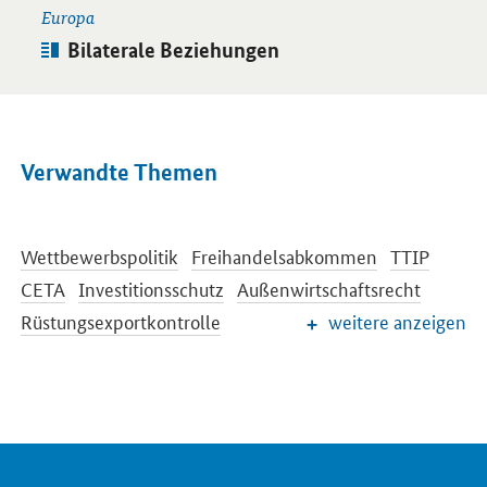
Europa
Artikel:
Bilaterale Beziehungen
Verwandte Themen
Wettbewerbspolitik
Freihandelsabkommen
TTIP
CETA
Investitionsschutz
Außenwirtschaftsrecht
Rüstungsexportkontrolle
weitere anzeigen
Internationale Beziehungen
Außenwirtschaftsförderung