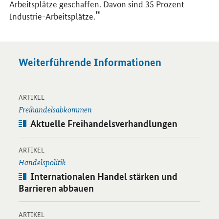
Arbeitsplätze geschaffen. Davon sind 35 Prozent
Industrie-Arbeitsplätze.
Weiterführende Informationen
-
Öffnet Einzelsicht
ARTIKEL
Freihandelsabkommen
Artikel:
Aktuelle Freihandelsverhandlungen
-
Öffnet Einzelsicht
ARTIKEL
Handelspolitik
Artikel:
Internationalen Handel stärken und
Barrieren abbauen
-
Öffnet Einzelsicht
ARTIKEL