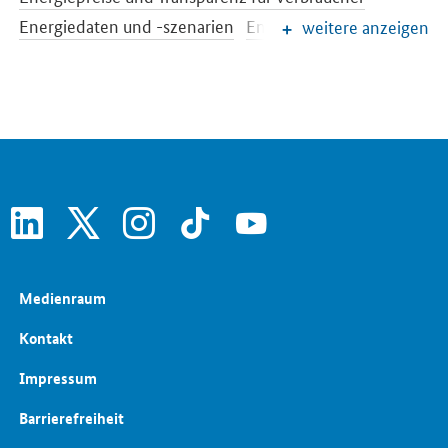
Energiedaten und -szenarien
Energiewende
weitere anzeigen
Erneuerbare Energien
EEG-Reform
Konventionelle Energieträger
Netze und Netzausbau
Strommarkt der Zukunft
Energiespeicher
Energieeffizienz
Energiewende im Gebäudebereich
linkedin
x
instagram
tiktok
youtube
Medienraum
Kontakt
Impressum
Barrierefreiheit