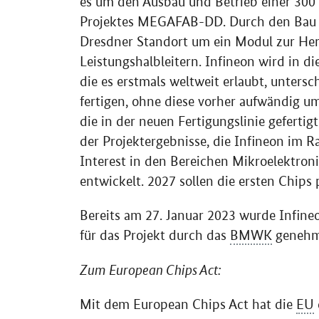
es um den Ausbau und Betrieb einer 30
Projektes MEGAFAB-DD. Durch den Bau ei
Dresdner Standort um ein Modul zur Her
Leistungshalbleitern. Infineon wird in di
die es erstmals weltweit erlaubt, unters
fertigen, ohne diese vorher aufwändig u
die in der neuen Fertigungslinie geferti
der Projektergebnisse, die Infineon im
Interest
in den Bereichen Mikroelektron
entwickelt. 2027 sollen die ersten Chips
Bereits am 27. Januar 2023 wurde Infine
für das Projekt durch das
BMWK
genehmi
Zum
European Chips Act
:
Mit dem
European Chips Act
hat die
EU