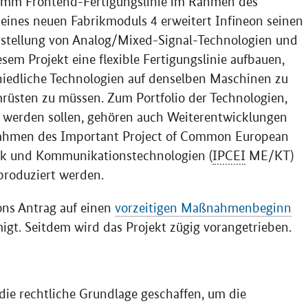
0 mm Frontend-Fertigungslinie im Rahmen des
nes neuen Fabrikmoduls 4 erweitert Infineon seinen
stellung von Analog/
Mixed-Signal
-Technologien und
esem Projekt eine flexible Fertigungslinie aufbauen,
chiedliche Technologien auf denselben Maschinen zu
mrüsten zu müssen. Zum Portfolio der Technologien,
gt werden sollen, gehören auch Weiterentwicklungen
 Rahmen des
Important Project of Common European
ik und Kommunikationstechnologien (
IPCEI
ME/KT)
 produziert werden.
ons Antrag auf einen
vorzeitigen Maßnahmenbeginn
gt. Seitdem wird das Projekt zügig vorangetrieben.
die rechtliche Grundlage geschaffen, um die