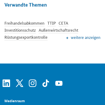
Verwandte Themen
Freihandelsabkommen
TTIP
CETA
Investitionsschutz
Außenwirtschaftsrecht
Rüstungsexportkontrolle
weitere anzeigen
Internationale Beziehungen
Außenwirtschaftsförderung
linkedin
x
instagram
tiktok
youtube
Medienraum