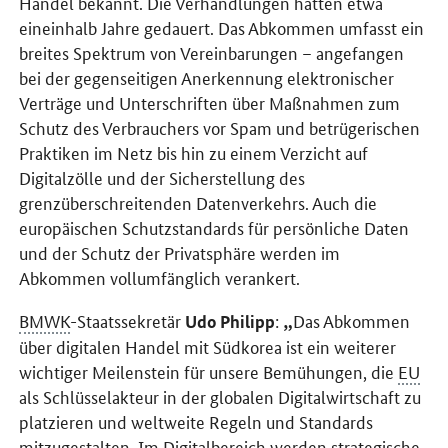
Handel bekannt. Die Verhandlungen hatten etwa
eineinhalb Jahre gedauert. Das Abkommen umfasst ein
breites Spektrum von Vereinbarungen – angefangen
bei der gegenseitigen Anerkennung elektronischer
Verträge und Unterschriften über Maßnahmen zum
Schutz des Verbrauchers vor
Spam
und betrügerischen
Praktiken im Netz bis hin zu einem Verzicht auf
Digitalzölle und der Sicherstellung des
grenzüberschreitenden Datenverkehrs. Auch die
europäischen Schutzstandards für persönliche Daten
und der Schutz der Privatsphäre werden im
Abkommen vollumfänglich verankert.
BMWK
-Staatssekretär
:
Das Abkommen
Udo Philipp
über digitalen Handel mit Südkorea ist ein weiterer
wichtiger Meilenstein für unsere Bemühungen, die
EU
als Schlüsselakteur in der globalen Digitalwirtschaft zu
platzieren und weltweite Regeln und Standards
mitzugestalten. Im Digitalbereich werden strategische