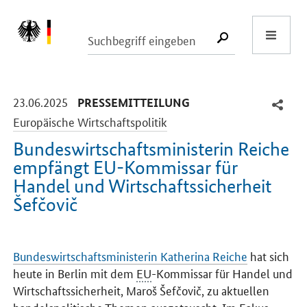
Start
SUCHE START
-
-
23.06.2025
PRESSEMITTEILUNG
Europäische Wirtschaftspolitik
Bundeswirtschaftsministerin Reiche
empfängt EU-Kommissar für
Handel und Wirtschaftssicherheit
Šefčovič
Einleitung
Bundeswirtschaftsministerin Katherina Reiche
hat sich
heute in Berlin mit dem
EU
-Kommissar für Handel und
Wirtschaftssicherheit, Maroš Šefčovič, zu aktuellen