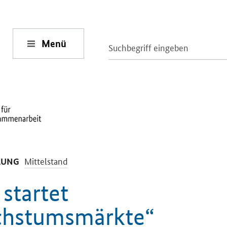
Menü
-
Mittelstand
LUNG
startet
chstumsmärkte“