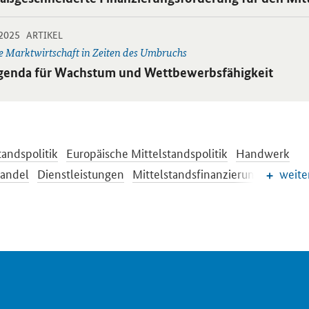
-
-
.2025
 Einzelsicht
ARTIKEL
e Marktwirtschaft in Zeiten des Umbruchs
ikel:
genda für Wachstum und Wettbewerbsfähigkeit
tandspolitik
Europäische Mittelstandspolitik
Handwerk
handel
Dienstleistungen
Mittelstandsfinanzierung
Existe
weite
ng des Unternehmergeistes
Bürokratieabbau
Gewerberecht