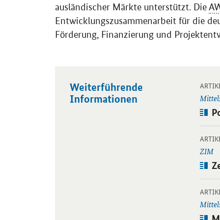
ausländischer Märkte unterstützt. Die
A
Entwicklungszusammenarbeit für die deut
Förderung, Finanzierung und Projektentw
Weiterführende
Öffnet
ARTIK
Informationen
Mittel
Art
Po
Öffnet
ARTIK
ZIM
Art
Z
Öffnet
ARTIK
Mitte
Art
M