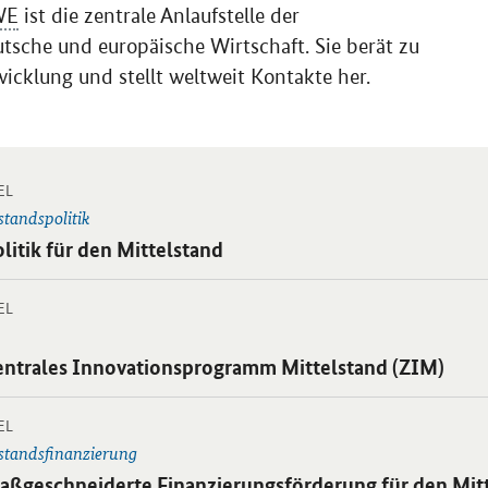
WE
ist die zentrale Anlaufstelle der
sche und europäische Wirtschaft. Sie berät zu
icklung und stellt weltweit Kontakte her.
-
 Einzelsicht
EL
standspolitik
ikel:
litik für den Mittelstand
-
 Einzelsicht
EL
ikel:
entrales Innovationsprogramm Mittelstand (ZIM)
-
 Einzelsicht
EL
lstandsfinanzierung
ikel:
aßgeschneiderte Finanzierungsförderung für den Mit