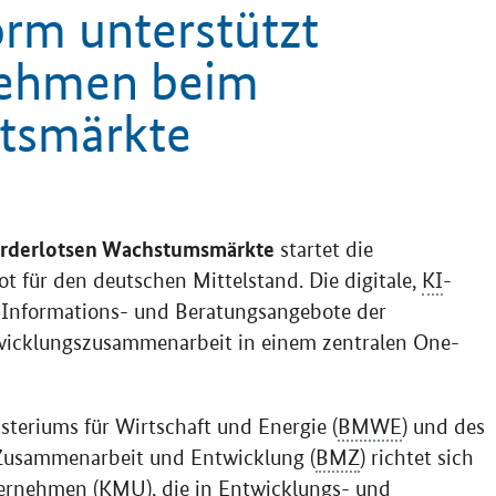
orm unterstützt
nehmen beim
ftsmärkte
rderlotsen Wachstumsmärkte
startet die
t für den deutschen Mittelstand. Die digitale,
KI
-
e Informations- und Beratungsangebote der
wicklungszusammenarbeit in einem zentralen
One-
teriums für Wirtschaft und Energie (
BMWE
) und des
 Zusammenarbeit und Entwicklung (
BMZ
) richtet sich
ternehmen (
KMU
), die in Entwicklungs- und