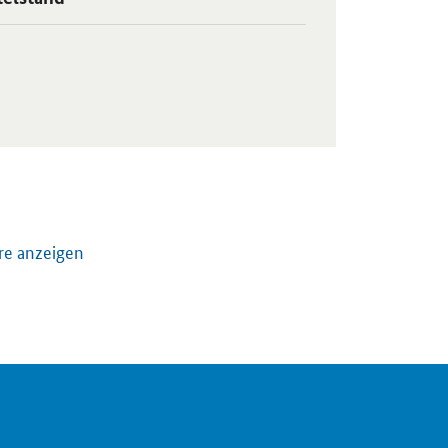
nzgründung
re anzeigen