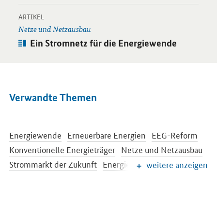
-
Öffnet Einzelsicht
ARTIKEL
Netze und Netzausbau
Artikel:
Ein Stromnetz für die Energiewende
Verwandte Themen
Energiewende
Erneuerbare Energien
EEG-Reform
Konventionelle Energieträger
Netze und Netzausbau
Strommarkt der Zukunft
Energiespeicher
weitere anzeigen
Energieeffizienz
Energiewende im Gebäudebereich
Energieforschung
Europäische und internationale Energiepolitik