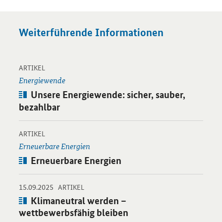
Weiterführende Informationen
-
Öffnet Einzelsicht
ARTIKEL
Energiewende
Artikel:
Unsere Energiewende: sicher, sauber,
bezahlbar
-
Öffnet Einzelsicht
ARTIKEL
Erneuerbare Energien
Artikel:
Erneuerbare Energien
-
-
15.09.2025
Öffnet Einzelsicht
ARTIKEL
Artikel:
Klimaneutral werden –
wettbewerbsfähig bleiben