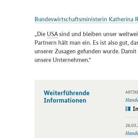
Einleitung
Bundeswirtschaftsministerin Katherina 
„Die
USA
sind und bleiben unser weltwei
Partnern hält man ein. Es ist also gut, d
unserer Zusagen gefunden wurde. Damit s
unsere Unternehmen.“
Weiterführende
Öffnet
ARTIK
Informationen
Hande
Art
I
26.03
Öffnet
Hande