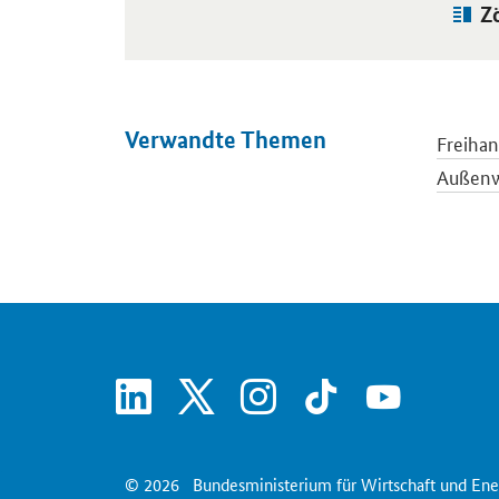
Art
Z
Verwandte Themen
Freiha
Außenw
Interna
linkedin
x
instagram
tiktok
youtube
© 2026
Bundesministerium für Wirtschaft und Ene