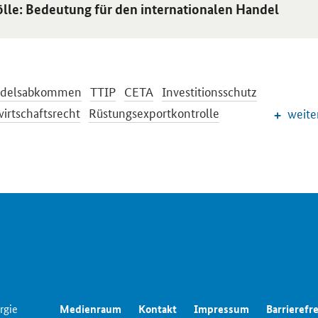
ikel:
ölle: Bedeutung für den internationalen Handel
ndelsabkommen
TTIP
CETA
Investitionsschutz
irtschaftsrecht
Rüstungsexportkontrolle
weite
tionale Beziehungen
Außenwirtschaftsförderung
rgie
Medienraum
Kontakt
Impressum
Barrierefre