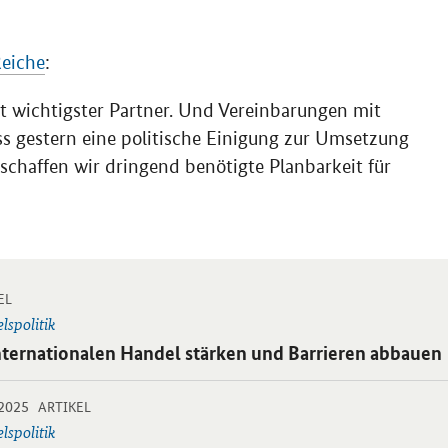
Reiche
:
t wichtigster Partner. Und Vereinbarungen mit
ass gestern eine politische Einigung zur Umsetzung
chaffen wir dringend benötigte Planbarkeit für
-
 Einzelsicht
EL
lspolitik
ikel:
nternationalen Handel stärken und Barrieren abbauen
-
-
.2025
 Einzelsicht
ARTIKEL
lspolitik