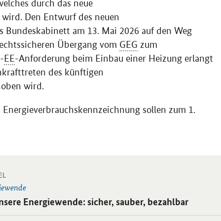
 welches durch das neue
 wird. Den Entwurf des neuen
s Bundeskabinett am 13. Mai 2026 auf den Weg
 rechtssicheren Übergang vom
GEG
zum
-
EE
-Anforderung beim Einbau einer Heizung erlangt
krafttreten des künftigen
oben wird.
 Energieverbrauchskennzeichnung sollen zum 1.
-
 Einzelsicht
EL
iewende
ikel:
nsere Energiewende: sicher, sauber, bezahlbar