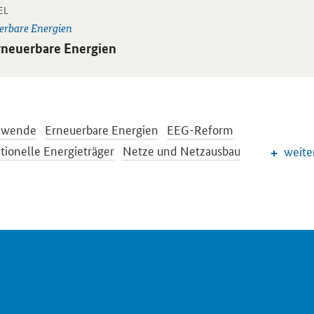
-
 Einzelsicht
EL
erbare Energien
ikel:
rneuerbare Energien
ewende
Erneuerbare Energien
EEG-Reform
ionelle Energieträger
Netze und Netzausbau
weite
arkt der Zukunft
Energiespeicher
Energieeffizienz
ewende im Gebäudebereich
Energieforschung
sche und internationale Energiepolitik
preise und Transparenz für Verbraucher