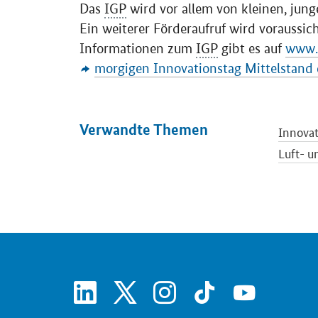
Das
IGP
wird vor allem von kleinen, jun
Ein weiterer Förderaufruf wird voraussich
Informationen zum
IGP
gibt es auf
www.b
morgigen Innovationstag Mittelstand
Verwandte Themen
Innova
Luft- 
linkedin
x
instagram
tiktok
youtube