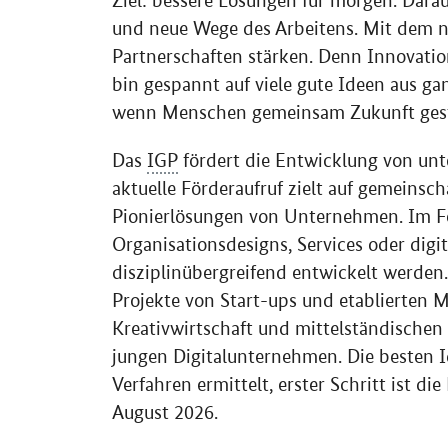
Ziel: bessere Lösungen für morgen. Dara
und neue Wege des Arbeitens. Mit dem 
Partnerschaften stärken. Denn Innovati
bin gespannt auf viele gute Ideen aus gan
wenn Menschen gemeinsam Zukunft gest
Das
IGP
fördert die Entwicklung von un
aktuelle Förderaufruf zielt auf gemeinsc
Pionierlösungen von Unternehmen. Im 
Organisations
designs
,
Services
oder digi
disziplinübergreifend entwickelt werden
Projekte von
Start-ups
und etablierten M
Kreativwirtschaft und mittelständische
jungen Digitalunternehmen. Die besten 
Verfahren ermittelt, erster Schritt ist d
August 2026.