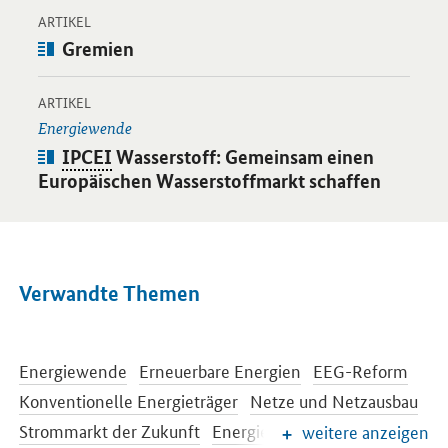
-
Öffnet Einzelsicht
ARTIKEL
Artikel:
Gremien
-
Öffnet Einzelsicht
ARTIKEL
Energiewende
Artikel:
IPCEI
Wasserstoff: Gemeinsam einen
Europäischen Wasserstoffmarkt schaffen
Verwandte Themen
Energiewende
Erneuerbare Energien
EEG-Reform
Konventionelle Energieträger
Netze und Netzausbau
Strommarkt der Zukunft
Energiespeicher
weitere anzeigen