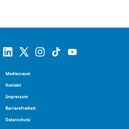
Energieeffizienz
Energiewende im Gebäudebereich
Energieforschung
Europäische und internationale Energiepolitik
Energiepreise und Transparenz für Verbraucher
linkedin
x
instagram
tiktok
youtube
Medienraum
Kontakt
Impressum
Barrierefreiheit
Datenschutz