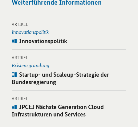
Weiterführende Informationen
-
Öffnet Einzelsicht
ARTIKEL
Innovationspolitik
Artikel:
Innovationspolitik
-
Öffnet Einzelsicht
ARTIKEL
Existenzgründung
Artikel:
Startup- und Scaleup-Strategie der
Bundesregierung
-
Öffnet Einzelsicht
ARTIKEL
Artikel:
IPCEI Nächste Generation Cloud
Infrastrukturen und Services