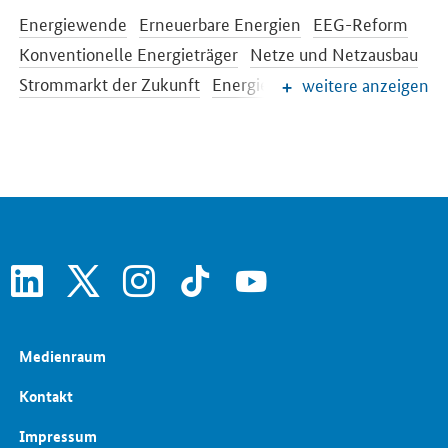
Energiewende
Erneuerbare Energien
EEG-Reform
Konventionelle Energieträger
Netze und Netzausbau
Strommarkt der Zukunft
Energiespeicher
weitere anzeigen
Energieeffizienz
Energiewende im Gebäudebereich
Energieforschung
Europäische und internationale Energiepolitik
Energiepreise und Transparenz für Verbraucher
linkedin
x
instagram
tiktok
youtube
Medienraum
Kontakt
Impressum