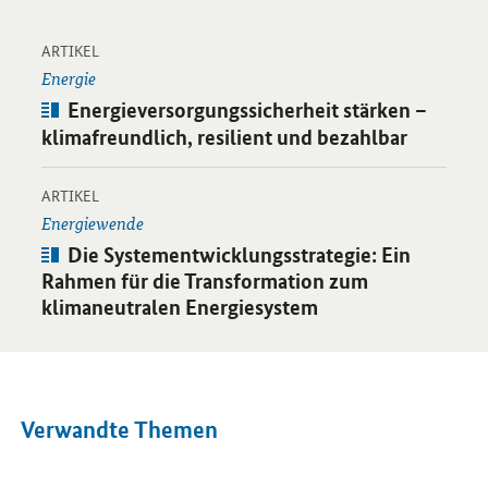
-
Öffnet Einzelsicht
ARTIKEL
Energie
Artikel:
Energieversorgungssicherheit stärken –
klimafreundlich, resilient und bezahlbar
-
Öffnet Einzelsicht
ARTIKEL
Energiewende
Artikel:
Die Systementwicklungsstrategie: Ein
Rahmen für die Transformation zum
klimaneutralen Energiesystem
Verwandte Themen