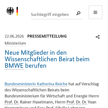
Start
SUCHE START
-
-
22.06.2026
PRESSEMITTEILUNG
Ministerium
Neue Mitglieder in den
Wissenschaftlichen Beirat beim
BMWE
berufen
Einleitung
Bundesministerin Katherina Reiche
hat auf Vorschlag
des Wissenschaftlichen Beirats beim
Bundesministerium für Wirtschaft und Energie Herrn
Prof.
Dr.
Rainer Haselmann, Herrn
Prof.
Dr.
Dr.
Yoan
Hermstrüwer und Frau
Prof.
Sibylle Lehmann-