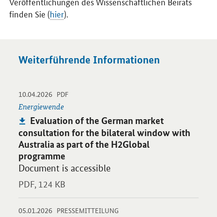
Veröffentlichungen des Wissenschaftlichen Beirats
finden Sie (
hier
).
Weiterführende Informationen
-
-
10.04.2026
Öffnet PDF "Evaluation of the German market consultation for t
PDF
Energiewende
Publikation:
Evaluation of the German market
consultation for the bilateral window with
Australia as part of the H2Global
programme
Document is accessible
PDF,
124 KB
-
-
05.01.2026
Öffnet Einzelsicht
PRESSEMITTEILUNG