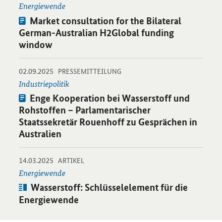
Energiewende
Pressemitteilung:
Market consultation for the Bilateral
German-Australian H2Global funding
window
-
-
02.09.2025
Öffnet Einzelsicht
PRESSEMITTEILUNG
Industriepolitik
Pressemitteilung:
Enge Kooperation bei Wasserstoff und
Rohstoffen – Parlamentarischer
Staatssekretär Rouenhoff zu Gesprächen in
Australien
-
-
14.03.2025
Öffnet Einzelsicht
ARTIKEL
Energiewende
Artikel:
Wasserstoff: Schlüsselelement für die
Energiewende