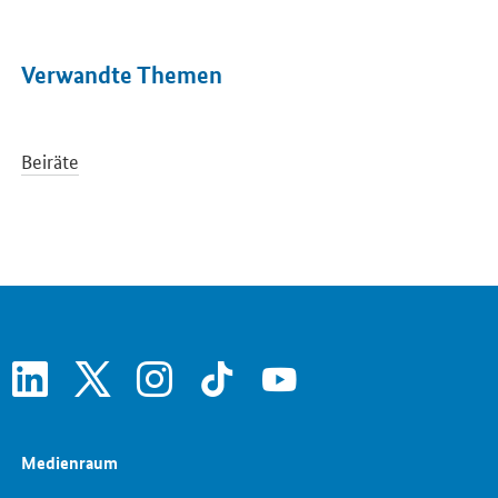
Verwandte Themen
Beiräte
linkedin
x
instagram
tiktok
youtube
Medienraum