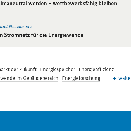
ikel:
limaneutral werden – wettbewerbsfähig bleiben
-
 Einzelsicht
EL
 und Netzausbau
ikel:
in Stromnetz für die Energiewende
arkt der Zukunft
Energiespeicher
Energieeffizienz
ewende im Gebäudebereich
Energieforschung
weite
sche und internationale Energiepolitik
preise und Transparenz für Verbraucher
Energiedaten und -
ewende
Erneuerbare Energien
EEG-Reform
ionelle Energieträger