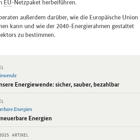
um
EU
-Netzpaket herbeiführen.
 beraten außerdem darüber, wie die Europäische Union
ichen kann und wie der 2040-Energierahmen gestaltet
sektors zu bestimmen.
-
 Einzelsicht
EL
iewende
ikel:
nsere Energiewende: sicher, sauber, bezahlbar
-
 Einzelsicht
EL
erbare Energien
ikel:
rneuerbare Energien
-
-
.2025
 Einzelsicht
ARTIKEL