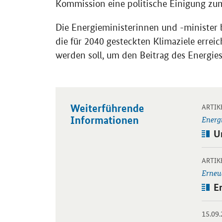
Kommission eine politische Einigung z
Die Energieministerinnen und -minister
die für 2040 gesteckten Klimaziele erre
werden soll, um den Beitrag des Energie
Weiterführende
Öffnet
ARTIK
Informationen
Energ
Art
U
Öffnet
ARTIK
Erneu
Art
E
15.09
Öffnet