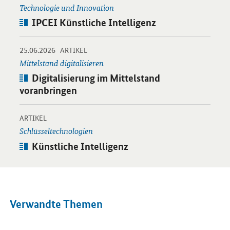
Technologie und Innovation
Artikel:
IPCEI Künstliche Intelligenz
-
-
25.06.2026
Öffnet Einzelsicht
ARTIKEL
Mittelstand digitalisieren
Artikel:
Digitalisierung im Mittelstand
voranbringen
-
Öffnet Einzelsicht
ARTIKEL
Schlüsseltechnologien
Artikel:
Künstliche Intelligenz
Verwandte Themen