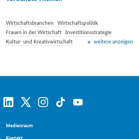
Wirtschaftsbranchen
Wirtschaftspolitik
Frauen in der Wirtschaft
Investitionsstrategie
Kultur- und Kreativwirtschaft
weitere anzeigen
Öffentliche Aufträge und Vergabe
Regionale Wirtschafts- und Strukturpolitik
Schlaglichter der Wirtschaftspolitik
Wettbewerbspolitik
linkedin
x
instagram
tiktok
youtube
Medienraum
Kontakt