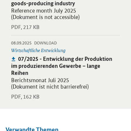
goods-producing industry
Reference month July 2025
(Dokument is not accessible)
PDF,
217 KB
-
-
08.09.2025
Öffnet PDF "07/2025 - Entwicklung der Produktion im produzi
DOWNLOAD
Wirtschaftliche Entwicklung
Publikation:
07/2025 - Entwicklung der Produktion
im produzierenden Gewerbe – lange
Reihen
Berichtsmonat Juli 2025
(Dokument ist nicht barrierefrei)
PDF,
162 KB
Verwandte Themen