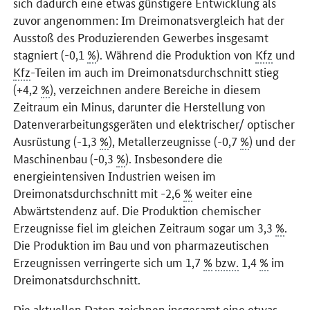
sich dadurch eine etwas günstigere Entwicklung als
zuvor angenommen: Im Dreimonatsvergleich hat der
Ausstoß des Produzierenden Gewerbes insgesamt
stagniert (-0,1
%
). Während die Produktion von
Kfz
und
Kfz
-Teilen im auch im Dreimonatsdurchschnitt stieg
(+4,2
%
), verzeichnen andere Bereiche in diesem
Zeitraum ein Minus, darunter die Herstellung von
Datenverarbeitungsgeräten und elektrischer/ optischer
Ausrüstung (-1,3
%
), Metallerzeugnisse (-0,7
%
) und der
Maschinenbau (-0,3
%
). Insbesondere die
energieintensiven Industrien weisen im
Dreimonatsdurchschnitt mit -2,6
%
weiter eine
Abwärtstendenz auf. Die Produktion chemischer
Erzeugnisse fiel im gleichen Zeitraum sogar um 3,3
%
.
Die Produktion im Bau und von pharmazeutischen
Erzeugnissen verringerte sich um 1,7
%
bzw.
1,4
%
im
Dreimonatsdurchschnitt.
Die aktuellen Daten zeichnen insgesamt eine etwas