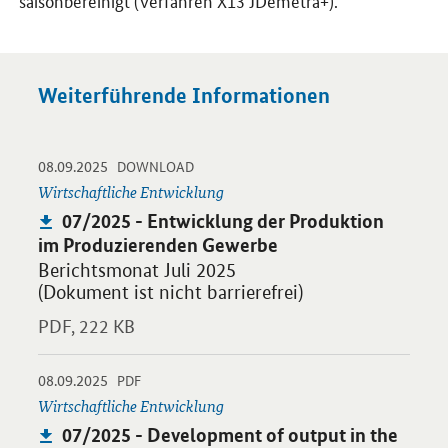
saisonbereinigt (Verfahren X13 JDemetra+).
Weiterführende Informationen
-
-
08.09.2025
Öffnet PDF "07/2025 - Entwicklung der Produktion im Produzi
DOWNLOAD
Wirtschaftliche Entwicklung
Publikation:
07/2025 - Entwicklung der Produktion
im Produzierenden Gewerbe
Berichtsmonat Juli 2025
(Dokument ist nicht barrierefrei)
PDF,
222 KB
-
-
08.09.2025
Öffnet PDF "07/2025 - Development of output in the goods-pro
PDF
Wirtschaftliche Entwicklung
Publikation:
07/2025 - Development of output in the