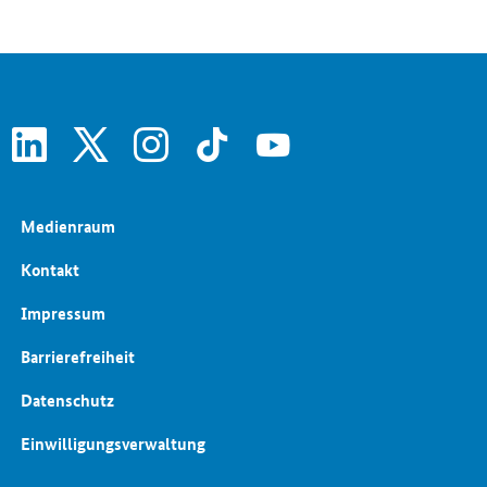
Schlaglichter der Wirtschaftspolitik
Wettbewerbspolitik
linkedin
x
instagram
tiktok
youtube
Medienraum
Kontakt
Impressum
Barrierefreiheit
Datenschutz
Einwilligungsverwaltung