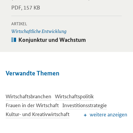
PDF,
157 KB
-
Öffnet Einzelsicht
ARTIKEL
Wirtschaftliche Entwicklung
Artikel:
Konjunktur und Wachstum
Verwandte Themen
Wirtschaftsbranchen
Wirtschaftspolitik
Frauen in der Wirtschaft
Investitionsstrategie
Kultur- und Kreativwirtschaft
weitere anzeigen
Öffentliche Aufträge und Vergabe
Regionale Wirtschafts- und Strukturpolitik