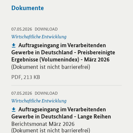
Dokumente
-
-
07.05.2026
Öffnet PDF "Auftragseingang im Verarbeitenden Gewerbe in Deu
DOWNLOAD
Wirtschaftliche Entwicklung
Publikation:
Auftragseingang im Verarbeitenden
Gewerbe in Deutschland - Preisbereinigte
Ergebnisse (Volumenindex) - März 2026
(Dokument ist nicht barrierefrei)
PDF,
213 KB
-
-
07.05.2026
Öffnet PDF "Auftragseingang im Verarbeitenden Gewerbe in De
DOWNLOAD
Wirtschaftliche Entwicklung
Publikation:
Auftragseingang im Verarbeitenden
Gewerbe in Deutschland - Lange Reihen
Berichtsmonat März 2026
(
Dokument ist nicht barrierefrei)