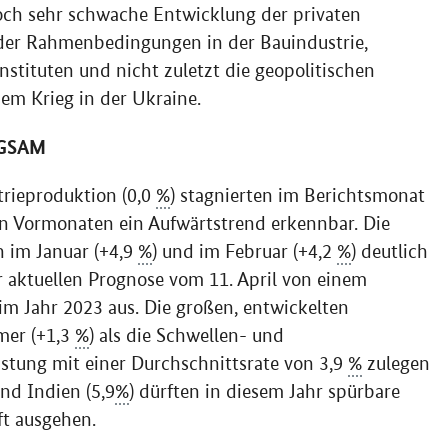
och sehr schwache Entwicklung der privaten
der Rahmenbedingungen in der Bauindustrie,
stituten und nicht zuletzt die geopolitischen
m Krieg in der Ukraine.
NGSAM
trieproduktion (0,0
%
) stagnierten im Berichtsmonat
en Vormonaten ein Aufwärtstrend erkennbar. Die
 im Januar (+4,9
%
) und im Februar (+4,2
%
) deutlich
r aktuellen Prognose vom 11. April von einem
im Jahr 2023 aus. Die großen, entwickelten
mer (+1,3
%
) als die Schwellen- und
istung mit einer Durchschnittsrate von 3,9
%
zulegen
und Indien (5,9
%
) dürften in diesem Jahr spürbare
t ausgehen.