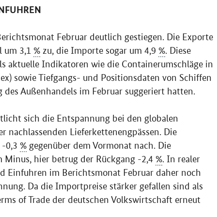
INFUHREN
Berichtsmonat Februar deutlich gestiegen. Die Exporte
l um 3,1
%
zu, die Importe sogar um 4,9
%
. Diese
ls aktuelle Indikatoren wie die Containerumschläge in
x) sowie Tiefgangs- und Positionsdaten von Schiffen
 des Außenhandels im Februar suggeriert hatten.
tlicht sich die Entspannung bei den globalen
er nachlassenden Lieferkettenengpässen. Die
 -0,3
%
gegenüber dem Vormonat nach. Die
m Minus, hier betrug der Rückgang -2,4
%
. In realer
nd Einfuhren im Berichtsmonat Februar daher noch
hnung. Da die Importpreise stärker gefallen sind als
erms of Trade
der deutschen Volkswirtschaft erneut