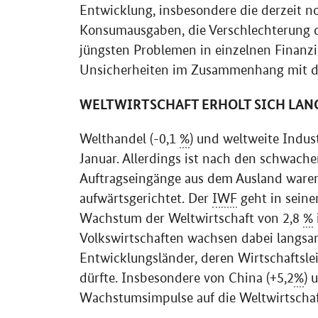
Entwicklung, insbesondere die derzeit n
Konsumausgaben, die Verschlechterung 
jüngsten Problemen in einzelnen Finanzin
Unsicherheiten im Zusammenhang mit de
WELTWIRTSCHAFT ERHOLT SICH LA
Welthandel (-0,1
%
) und weltweite Indus
Januar. Allerdings ist nach den schwach
Auftragseingänge aus dem Ausland waren
aufwärtsgerichtet. Der
IWF
geht in seine
Wachstum der Weltwirtschaft von 2,8
%
Volkswirtschaften wachsen dabei langsa
Entwicklungsländer, deren Wirtschaftsle
dürfte. Insbesondere von China (+5,2
%
) 
Wachstumsimpulse auf die Weltwirtschaf