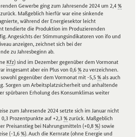
ierenden Gewerbe ging zum Jahresende 2024 um 2,4
%
rück. Maßgeblich hierfür war eine sinkende
gnierte, während der Energiesektor leicht
mt tendierte die Produktion im Produzierenden
fig. Angesichts der Stimmungsindikatoren von ifo und
iveau anzeigen, zeichnet sich bei der
nde zu Jahresbeginn ab.
hne
Kfz
) sind im Dezember gegenüber dem Vormonat
ar insgesamt aber ein Plus von 0,6
%
zu verzeichnen.
r sowohl gegenüber dem Vormonat mit -5,5
%
als auch
ig. Sorgen um Arbeitsplatzsicherheit und anhaltende
ner spürbaren Erholung des Konsumklimas weiter
eise zum Jahresende 2024 setzte sich im Januar nicht
um 0,3 Prozentpunkte auf +2,3
%
zurück. Maßgeblich
er Preisanstieg bei Nahrungsmitteln (+0,8
%
) sowie
ise (-1,6
%
). Auch die Kernrate (ohne Energie und