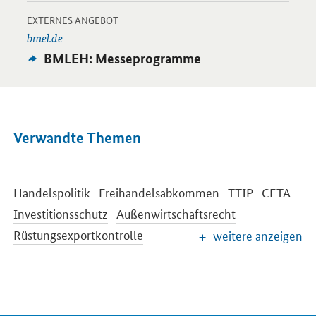
-
Öffnet Einzelsicht
EXTERNES ANGEBOT
bmel.de
Externes
BMLEH: Messeprogramme
Angebot:
Verwandte Themen
Handelspolitik
Freihandelsabkommen
TTIP
CETA
Investitionsschutz
Außenwirtschaftsrecht
Rüstungsexportkontrolle
weitere anzeigen
Internationale Beziehungen