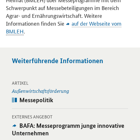
Schwerpunkt auf Messebeteiligungen im Bereich
Agrar- und Ernährungswirtschaft. Weitere
Informationen finden Sie
auf der Webseite vom
BMLEH
.
Weiterführende Informationen
-
Öffnet Einzelsicht
ARTIKEL
Außenwirtschaftsförderung
Artikel:
Messepolitik
-
Öffnet Einzelsicht
EXTERNES ANGEBOT
Externes
BAFA: Messeprogramm junge innovative
Angebot:
Unternehmen