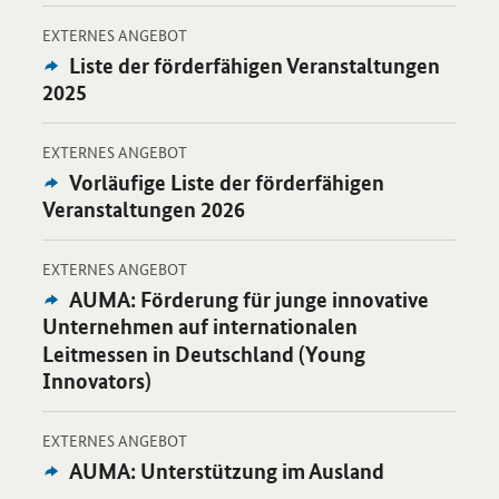
-
Öffnet Einzelsicht
EXTERNES ANGEBOT
Externes
Liste der förderfähigen Veranstaltungen
Angebot:
2025
-
Öffnet Einzelsicht
EXTERNES ANGEBOT
Externes
Vorläufige Liste der förderfähigen
Angebot:
Veranstaltungen 2026
-
Öffnet Einzelsicht
EXTERNES ANGEBOT
Externes
AUMA: Förderung für junge innovative
Angebot:
Unternehmen auf internationalen
Leitmessen in Deutschland (Young
Innovators)
-
Öffnet Einzelsicht
EXTERNES ANGEBOT
Externes
AUMA: Unterstützung im Ausland
Angebot: