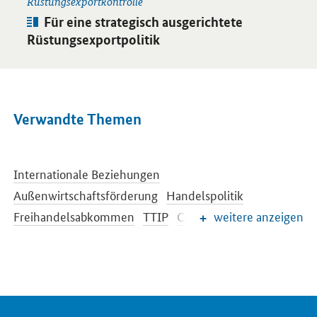
Rüstungsexportkontrolle
Artikel:
Für eine strategisch ausgerichtete
Rüstungsexportpolitik
Verwandte Themen
Internationale Beziehungen
Außenwirtschaftsförderung
Handelspolitik
Freihandelsabkommen
TTIP
CETA
weitere anzeigen
Investitionsschutz
Außenwirtschaftsrecht