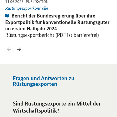
-
-
11.06.2025
16
PUBLIKATION
Rüstungsexportkontrolle
Rü
Publikation:
Bericht der Bundesregierung über ihre
Exportpolitik für konventionelle Rüstungsgüter
Ex
im ersten Halbjahr 2024
im
Rüstungsexportbericht (PDF ist barrierefrei)
Rü
Zurück blättern
Weiter blättern
Fragen und Antworten zu
Rüstungsexporten
Sind Rüstungsexporte ein Mittel der
Wirtschaftspolitik?