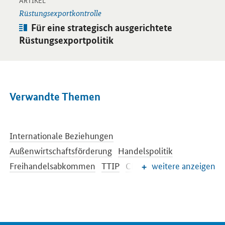
Öffnet Einzelsicht
ARTIKEL
Rüstungsexportkontrolle
Artikel:
Für eine strategisch ausgerichtete
Rüstungsexportpolitik
Verwandte Themen
Internationale Beziehungen
Außenwirtschaftsförderung
Handelspolitik
Freihandelsabkommen
TTIP
CETA
weitere anzeigen
Investitionsschutz
Außenwirtschaftsrecht