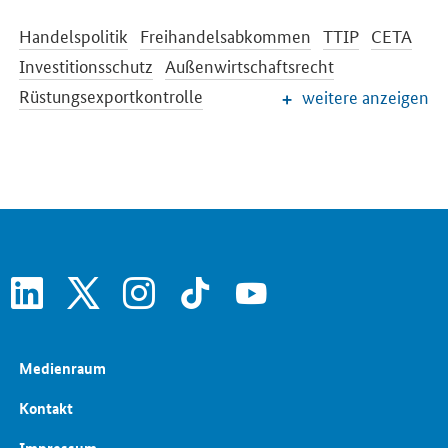
Handelspolitik
Freihandelsabkommen
TTIP
CETA
Investitionsschutz
Außenwirtschaftsrecht
Rüstungsexportkontrolle
weitere anzeigen
Internationale Beziehungen
linkedin
x
instagram
tiktok
youtube
Medienraum
Kontakt